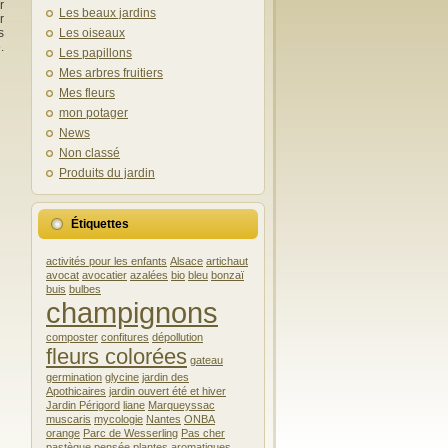
r
Les beaux jardins
r
s
Les oiseaux
.
Les papillons
Mes arbres fruitiers
Mes fleurs
mon potager
News
Non classé
Produits du jardin
Étiquettes
activités pour les enfants
Alsace
artichaut
avocat
avocatier
azalées
bio
bleu
bonzaï
buis
bulbes
champignons
composter
confitures
dépollution
fleurs colorées
gateau
germination
glycine
jardin des
Apothicaires
jardin ouvert été et hiver
Jardin Périgord
liane
Marqueyssac
muscaris
mycologie
Nantes
ONBA
orange
Parc de Wesserling
Pas cher
pastèque
pensée
plantes aromatiques