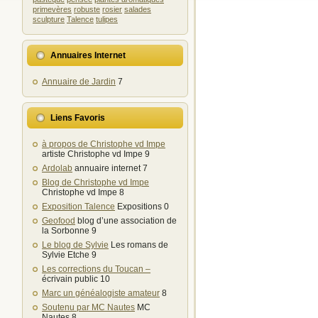
primevères
robuste
rosier
salades
sculpture
Talence
tulipes
Annuaires Internet
Annuaire de Jardin
7
Liens Favoris
à propos de Christophe vd Impe
artiste Christophe vd Impe 9
Ardolab
annuaire internet 7
Blog de Christophe vd Impe
Christophe vd Impe 8
Exposition Talence
Expositions 0
Geofood
blog d’une association de
la Sorbonne 9
Le blog de Sylvie
Les romans de
Sylvie Etche 9
Les corrections du Toucan –
écrivain public 10
Marc un généalogiste amateur
8
Soutenu par MC Nautes
MC
Nautes 8