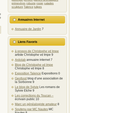
primevères
robuste
rosier
salades
sculpture
Talence
tulipes
e
e
Annuaires Internet
Annuaire de Jardin
7
Liens Favoris
à propos de Christophe vd Impe
artiste Christophe vd Impe 9
Ardolab
annuaire internet 7
Blog de Christophe vd Impe
Christophe vd Impe 8
Exposition Talence
Expositions 0
Geofood
blog d’une association de
la Sorbonne 9
Le blog de Sylvie
Les romans de
Sylvie Etche 9
Les corrections du Toucan –
écrivain public 10
Marc un généalogiste amateur
8
Soutenu par MC Nautes
MC
Nautes 8