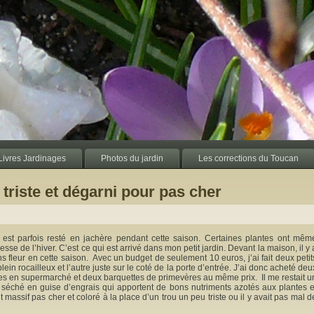
Livres Jardinages
Photos du jardin
Les corrections du Toucan
 triste et dégarni pour pas cher
in est parfois resté en jachère pendant cette saison. Certaines plantes ont mêm
se de l’hiver. C’est ce qui est arrivé dans mon petit jardin. Devant la maison, il y 
ns fleur en cette saison. Avec un budget de seulement 10 euros, j’ai fait deux petit
 plein rocailleux et l’autre juste sur le coté de la porte d’entrée. J’ai donc acheté deu
es en supermarché et deux barquettes de primevères au même prix. Il me restait u
 séché en guise d’engrais qui apportent de bons nutriments azotés aux plantes e
t massif pas cher et coloré à la place d’un trou un peu triste ou il y avait pas mal d