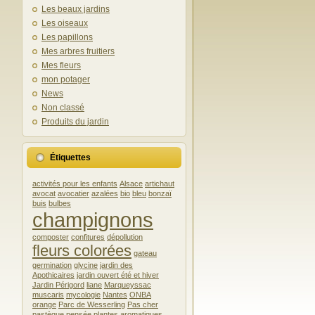
Les beaux jardins
Les oiseaux
Les papillons
Mes arbres fruitiers
Mes fleurs
mon potager
News
Non classé
Produits du jardin
Étiquettes
activités pour les enfants
Alsace
artichaut
avocat
avocatier
azalées
bio
bleu
bonzaï
buis
bulbes
champignons
composter
confitures
dépollution
fleurs colorées
gateau
germination
glycine
jardin des
Apothicaires
jardin ouvert été et hiver
Jardin Périgord
liane
Marqueyssac
muscaris
mycologie
Nantes
ONBA
orange
Parc de Wesserling
Pas cher
pastèque
pensée
plantes aromatiques